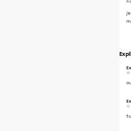
Pr
je
m
Expl
Ex
19
o
Ex
12
tu