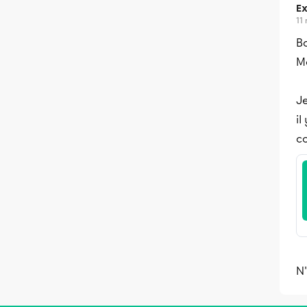
Ex
11
Bo
Me
Je
il
c
N'