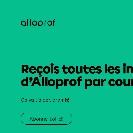
Reçois toutes les i
d’Alloprof par cour
Ça va t’aider, promis!
Abonne-toi ici!