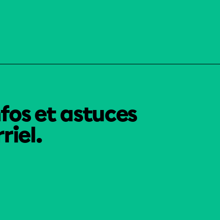
nfos et astuces
riel.