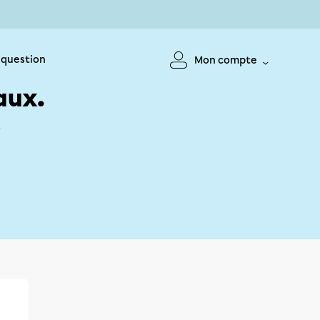
 question
Mon compte
aux.
!