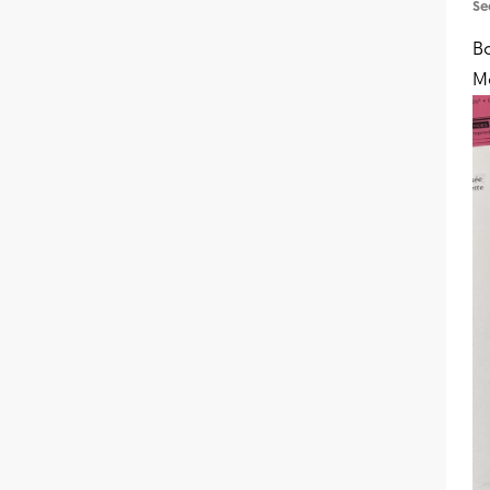
Se
Bo
M