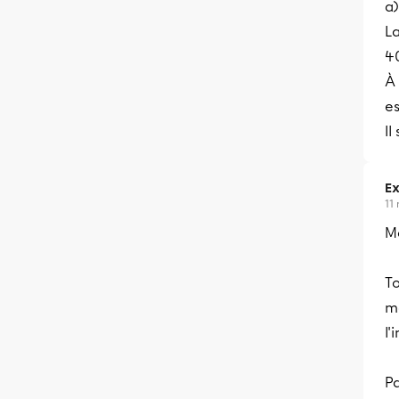
a)
La
4
À
es
Il
Ex
11
Me
To
ma
l'
Pa