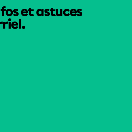
nfos et astuces
riel.