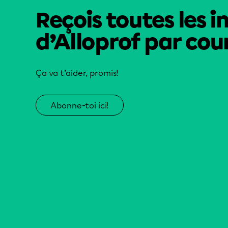
Reçois toutes les i
d’Alloprof par cour
Ça va t’aider, promis!
Abonne-toi ici!