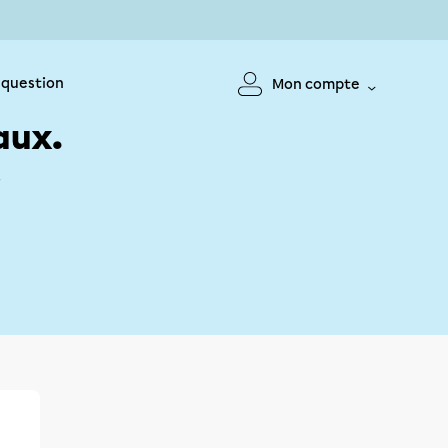
 question
Mon compte
aux.
!