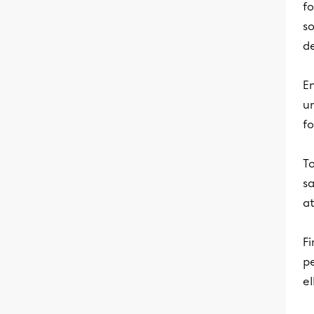
fo
s
de
En
un
fo
To
sa
at
Fi
pe
el