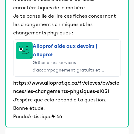
caractéristiques de la matière.
Je te conseille de lire ces fiches concernant
les changements chimiques et les
changements physiques :
Alloprof aide aux devoirs |
Alloprof
Grâce à ses services
d’accompagnement gratuits et
stimulants, Alloprof engage les élèves
https://www.alloprof.qc.ca/fr/eleves/bv/scie
et leurs parents dans la réussite
nces/les-changements-physiques-s1051
éducative.
J'espère que cela répond à ta question.
Bonne étude!
PandaArtistique4166