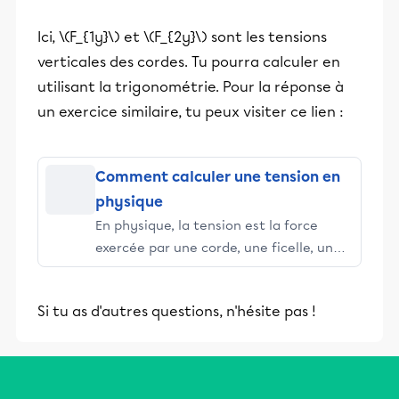
Ici, \(F_{1y}\) et \(F_{2y}\) sont les tensions
verticales des cordes. Tu pourra calculer en
utilisant la trigonométrie. Pour la réponse à
un exercice similaire, tu peux visiter ce lien :
Comment calculer une tension en
physique
En physique, la tension est la force
exercée par une corde, une ficelle, un
câble, etc. sur un ou plusieurs objets qui
y sont fixés. Que l'objet soit juste
Si tu as d'autres questions, n'hésite pas !
suspendu à la verticale, qu'il oscille, qu'il
se déplace sur un plan horizontal ou...