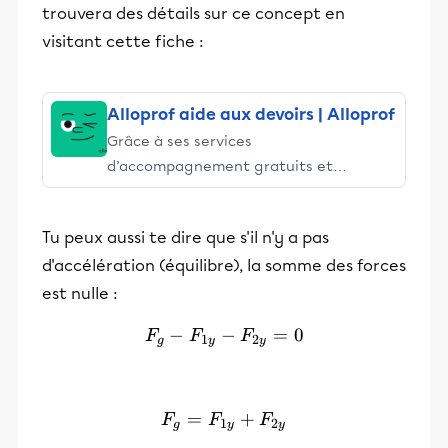
trouvera des détails sur ce concept en
visitant cette fiche :
Alloprof aide aux devoirs | Alloprof
Grâce à ses services
d’accompagnement gratuits et
stimulants, Alloprof engage les élèves
et leurs parents dans la réussite
Tu peux aussi te dire que s'il n'y a pas
éducative.
d'accélération (équilibre), la somme des forces
est nulle :
−
−
F_g-F_{1y}-F_{2y}=0
=
0
F
F
F
1
2
g
y
y
=
F_g=F_{1y}+F_{2y}
+
F
F
F
1
2
g
y
y