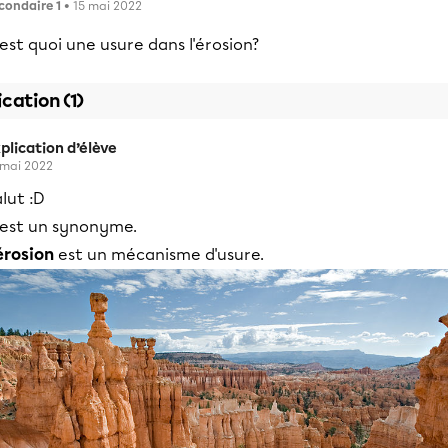
condaire 1
• 15 mai 2022
est quoi une usure dans l'érosion?
ication (1)
plication d’élève
 mai 2022
lut :D
'est un synonyme.
érosion
est un mécanisme d'usure.