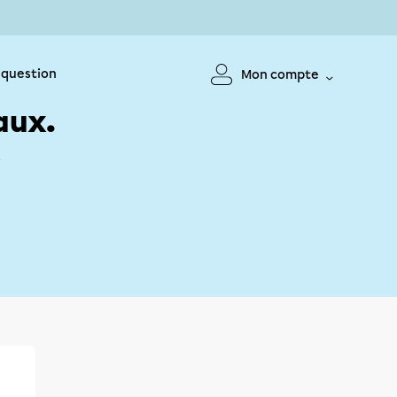
 question
Mon compte
aux.
!