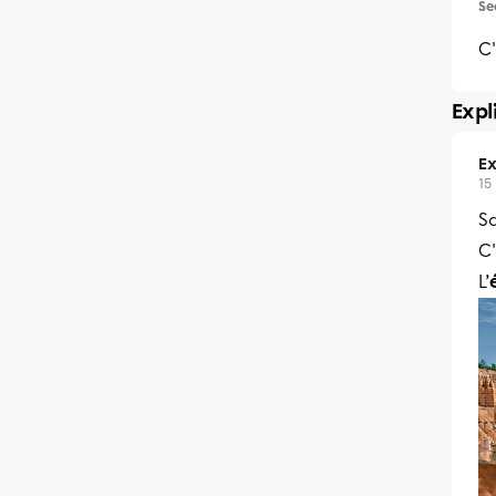
Se
C'
Expl
Ex
15
Sa
C
L’