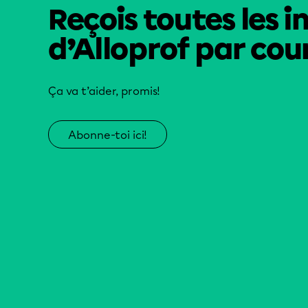
Reçois toutes les i
d’Alloprof par cour
Ça va t’aider, promis!
Abonne-toi ici!