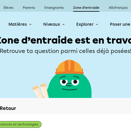
Élèves
Parents
Enseignants
Zone d’entraide
Allofrançais
Matières
Niveaux
Explorer
Poser une
Zone d’entraide est en trav
Retrouve ta question parmi celles déjà posées
Retour
Sciences et technologies