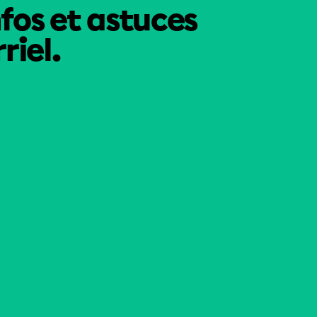
nfos et astuces
riel.