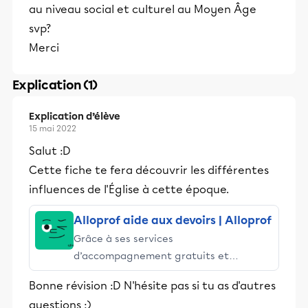
au niveau social et culturel au Moyen Âge
svp?
Merci
Explication (1)
Explication d’élève
15 mai 2022
Salut :D
Cette fiche te fera découvrir les différentes
influences de l'Église à cette époque.
Alloprof aide aux devoirs | Alloprof
Grâce à ses services
d’accompagnement gratuits et
stimulants, Alloprof engage les élèves
Bonne révision :D N'hésite pas si tu as d'autres
et leurs parents dans la réussite
questions :)
éducative.