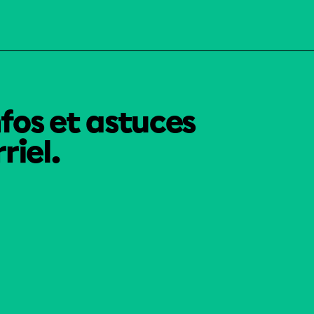
nfos et astuces
riel.