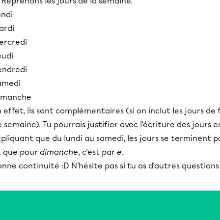
 Reprenons les jours de la semaine.
undi
ardi
ercredi
eudi
endredi
amedi
imanche
 effet, ils sont complémentaires (si on inclut les jours de 
 semaine). Tu pourrais justifier avec l'écriture des jours e
pliquant que du lundi au samedi, les jours se terminent p
t que pour
dimanche
, c'est par
e
.
nne continuité :D N'hésite pas si tu as d'autres questions 