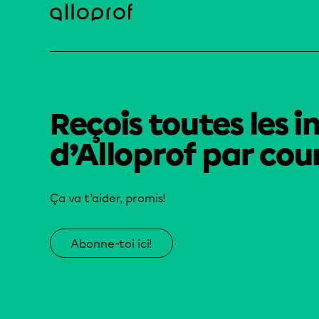
Reçois toutes les i
d’Alloprof par cour
Ça va t’aider, promis!
Abonne-toi ici!