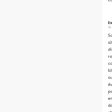
Ex
16
Sa
a)
di
ro
c
b)
o
é
po
e
do