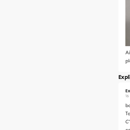
Ai
pl
Expl
Ex
16
b
Ta
C
c