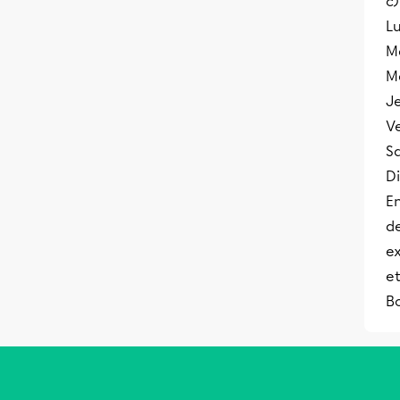
c)
L
M
M
J
V
S
D
En
de
ex
e
Bo