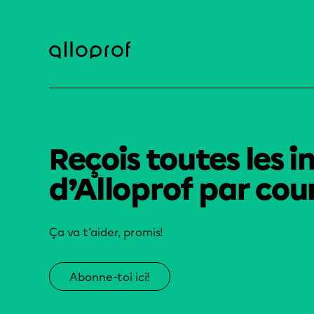
Reçois toutes les i
d’Alloprof par cour
Ça va t’aider, promis!
Abonne-toi ici!