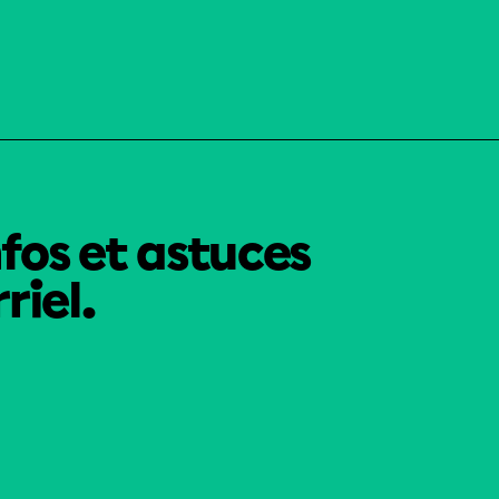
nfos et astuces
riel.