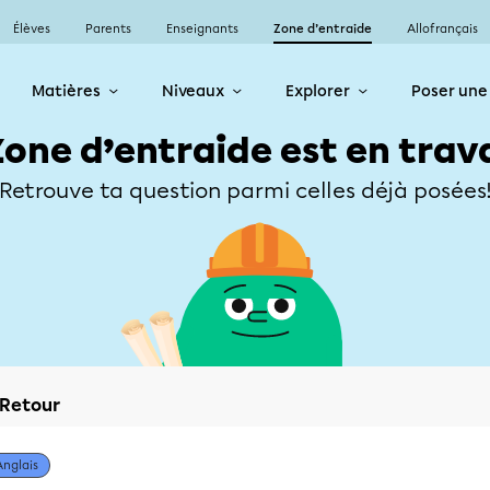
Élèves
Parents
Enseignants
Zone d’entraide
Allofrançais
Matières
Niveaux
Explorer
Poser une
Zone d’entraide est en trav
Retrouve ta question parmi celles déjà posées
Retour
Anglais