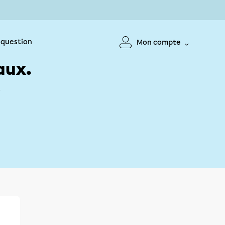
 question
Mon compte
aux.
!