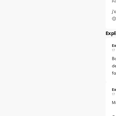
Pr
j'
🙂
Expl
Ex
17
Bo
de
fa
Ex
17
Me