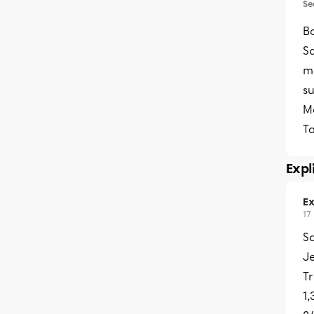
Se
Bo
Sa
m
su
M
T
Expl
Ex
17
Sa
Je
Tr
1,