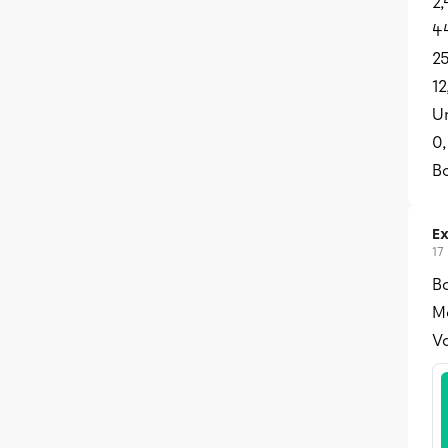
2,
44
25
12
Un
0,
B
Ex
17
B
Me
Vo