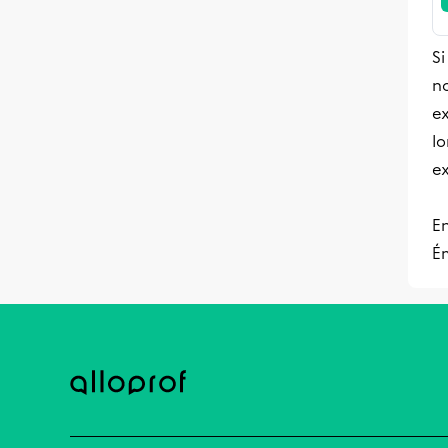
Si
no
e
lo
ex
E
Ém