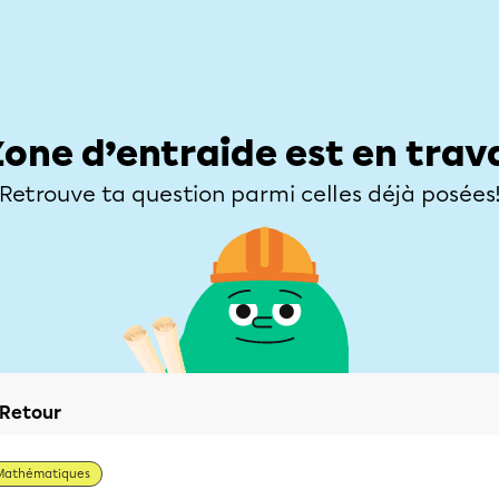
Élèves
Parents
Enseignants
Zone d’entraide
Allofrançais
Matières
Niveaux
Explorer
Poser une
Zone d’entraide est en trav
Retrouve ta question parmi celles déjà posées
Retour
Mathématiques