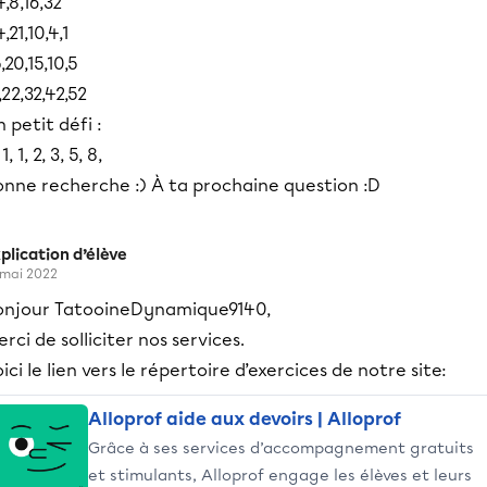
4,8,16,32
,21,10,4,1
,20,15,10,5
,22,32,42,52
 petit défi :
 1, 1, 2, 3, 5, 8,
onne recherche :) À ta prochaine question :D
plication d’élève
 mai 2022
onjour TatooineDynamique9140,
rci de solliciter nos services.
ici le lien vers le répertoire d’exercices de notre site:
Alloprof aide aux devoirs | Alloprof
Grâce à ses services d’accompagnement gratuits
et stimulants, Alloprof engage les élèves et leurs