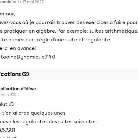
condaire 1
• 17 mai 2022
njour,
vez-vous où je pourrais trouver des exercices à faire pour
e pratiquer en algèbre. Par exemple: suites arithmétique
ite numérique, règle d’une suite et régularité.
erci en avance!
atooineDynamique9140
ications (2)
plication d’élève
 mai 2022
lut :D
 t'en ai créé quelques unes.
ouve les régularités des suites suivantes.
3,5,7,9,11