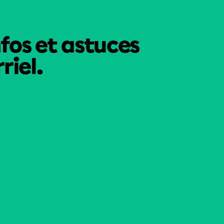
nfos et astuces
riel.