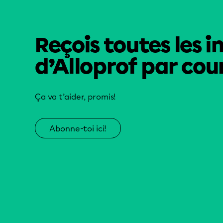
Reçois toutes les i
d’Alloprof par cour
Ça va t’aider, promis!
Abonne-toi ici!