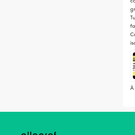
ca
g
T
fa
C
is
À 