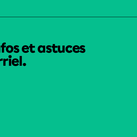
nfos et astuces
riel.