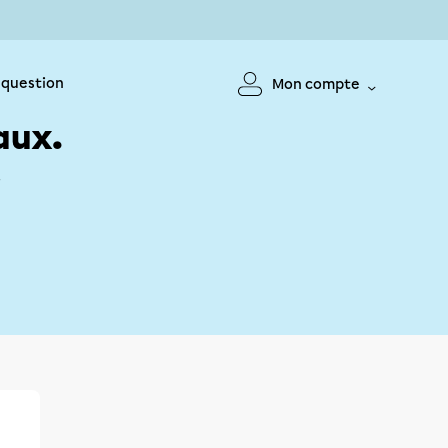
 question
Mon compte
aux.
!