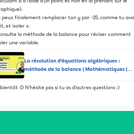
lculant b à l'aide d'un point et non en la prenant sur le
raphique).
u peux finalement remplacer ton y par -25, comme tu ava
it, et isoler x.
onsulte la méthode de la balance pour réviser comment
oler une variable.
La résolution d'équations algébriques :
méthode de la balance | Mathématiques |
Alloprof
bientôt :D N'hésite pas si tu as d'autres questions :)