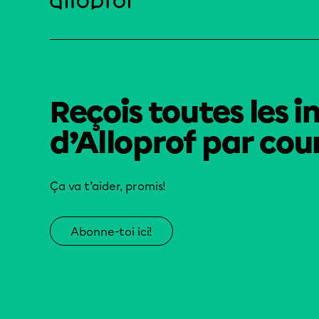
Reçois toutes les i
d’Alloprof par cour
Ça va t’aider, promis!
Abonne-toi ici!