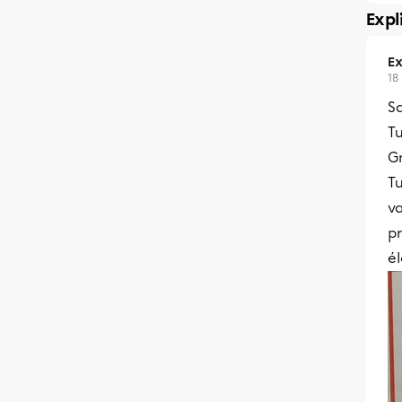
Expl
Ex
18
Sa
Tu
G
Tu
va
pr
él