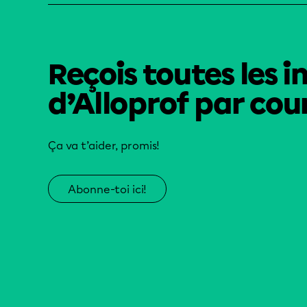
Reçois toutes les i
d’Alloprof par cour
Ça va t’aider, promis!
Abonne-toi ici!