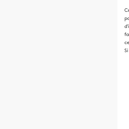
C
pa
d'
fa
c
Si