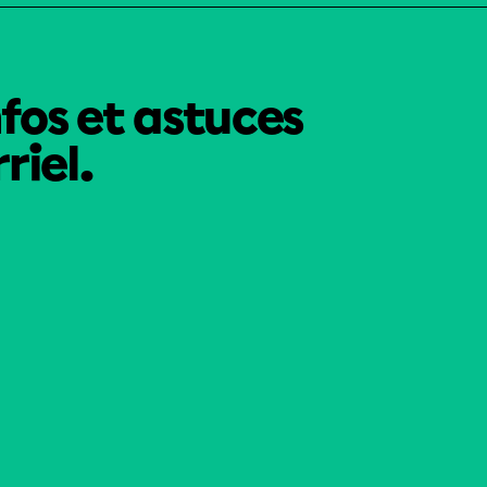
nfos et astuces
riel.