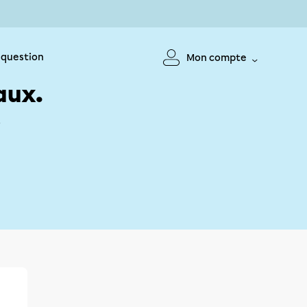
 question
Mon compte
aux.
!