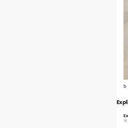
b
Expl
Ex
18