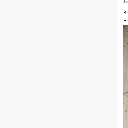
Se
Bo
p