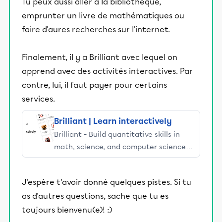
Tu peux aussi aller à la bibliothèque,
quadratiques et système d'inéquation incluant
emprunter un livre de mathématiques ou
des graphiques.
faire d'aures recherches sur l'internet.
Finalement, il y a Brilliant avec lequel on
apprend avec des activités interactives. Par
contre, lui, il faut payer pour certains
services.
Brilliant | Learn interactively
Brilliant - Build quantitative skills in
math, science, and computer science
with hands-on, interactive lessons.
J'espère t'avoir donné quelques pistes. Si tu
as d'autres questions, sache que tu es
toujours bienvenu(e)! :)