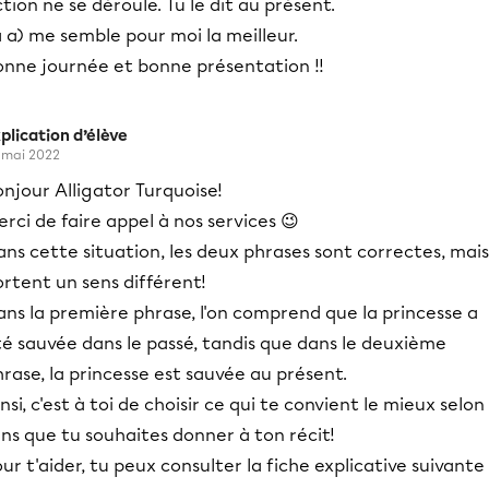
tion ne se déroule. Tu le dit au présent.
 a) me semble pour moi la meilleur.
onne journée et bonne présentation !!
plication d’élève
 mai 2022
njour Alligator Turquoise!
rci de faire appel à nos services 😉
ns cette situation, les deux phrases sont correctes, mais
rtent un sens différent!
ns la première phrase, l'on comprend que la princesse a
té sauvée dans le passé, tandis que dans le deuxième
rase, la princesse est sauvée au présent.
nsi, c'est à toi de choisir ce qui te convient le mieux selon 
ns que tu souhaites donner à ton récit!
ur t'aider, tu peux consulter la fiche explicative suivante