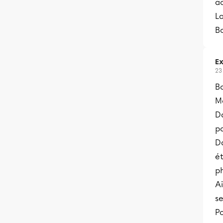
ac
La
B
Ex
23
Bo
Me
Da
po
Da
é
ph
Ai
se
Po