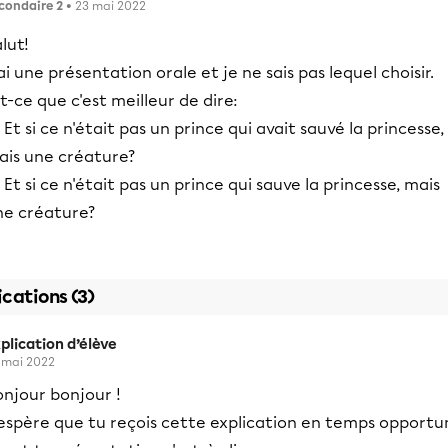
condaire 2
• 23 mai 2022
lut!
ai une présentation orale et je ne sais pas lequel choisir.
t-ce que c'est meilleur de dire:
 Et si ce n'était pas un prince qui avait sauvé la princesse,
ais une créature?
 Et si ce n'était pas un prince qui sauve la princesse, mais
ne créature?
ications (3)
plication d’élève
 mai 2022
onjour bonjour !
'espère que tu reçois cette explication en temps opportu