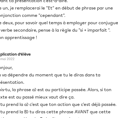
ant ta présentation c'est-à-dire.
 un, je remplacerai le "Et" en début de phrase par une
onjonction comme "cependant".
e deux, pour savoir quel temps à employer pour conjugue
 verbe secondaire, pense à la règle du "si + imparfait ".
on apprentissage !
plication d’élève
 mai 2022
njour,
a va dépendre du moment que tu le diras dans ta
résentation.
is-tu, la phrase a) est au participe passée. Alors, si ton
xte est au passé mieux vaut dire ça.
 tu prend la a) c'est que ton action que c'est déjà passée.
 tu prend la B) tu diras cette phrase AVANT que cette