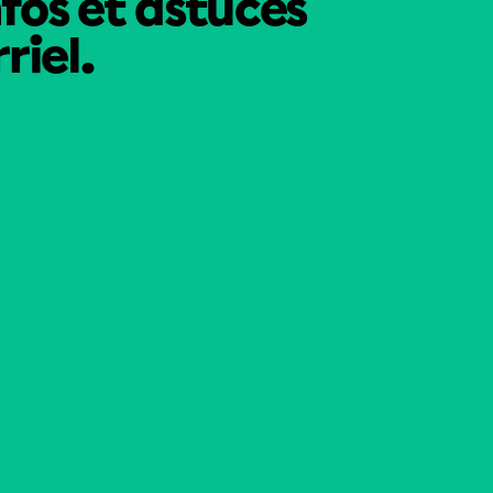
nfos et astuces
riel.