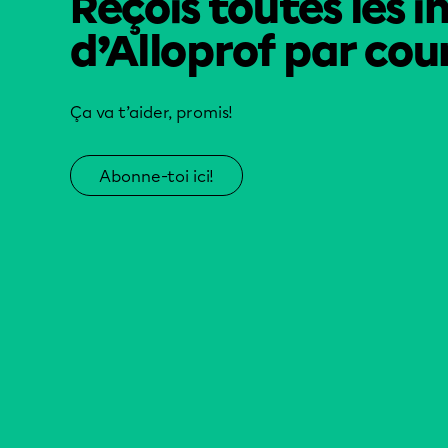
Reçois toutes les i
d’Alloprof par cour
Ça va t’aider, promis!
Abonne-toi ici!