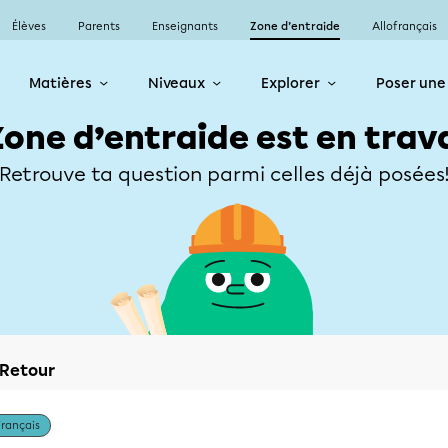
Élèves
Parents
Enseignants
Zone d’entraide
Allofrançais
Matières
Niveaux
Explorer
Poser une
Zone d’entraide est en trav
Retrouve ta question parmi celles déjà posées
Retour
Français