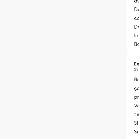
av
De
c
D
le
B
Ex
23
Bo
ç
p
Vo
te
Si
Si