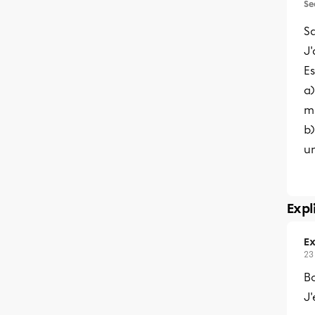
Se
Sa
J'
Es
a)
m
b)
u
Expl
Ex
23
B
J