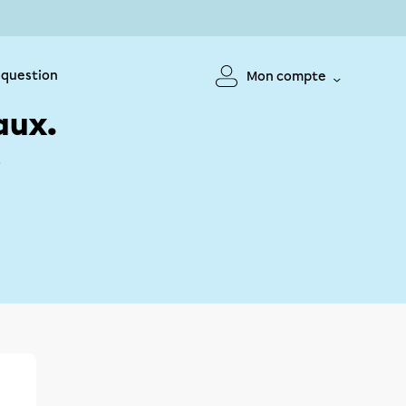
 question
Mon compte
aux.
!