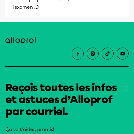
et leurs parents dans la réussite
l'examen :D
éducative.
Reçois toutes les infos
et astuces d’Alloprof
par courriel.
Ça va t’aider, promis!