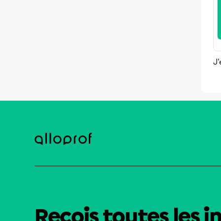
J'
Reçois toutes les i