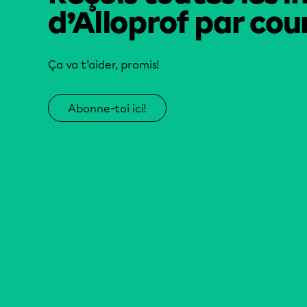
d’Alloprof par cour
Ça va t’aider, promis!
Abonne-toi ici!