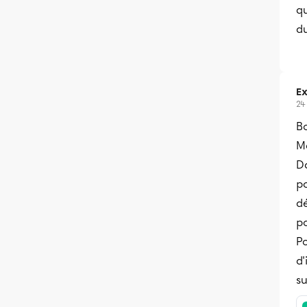
q
du
Ex
24
B
Me
Da
po
dé
po
P
d'
su