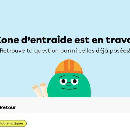
Élèves
Parents
Enseignants
Zone d’entraide
Allofrançais
Matières
Niveaux
Explorer
Poser une
Zone d’entraide est en trav
Retrouve ta question parmi celles déjà posées
Retour
Mathématiques