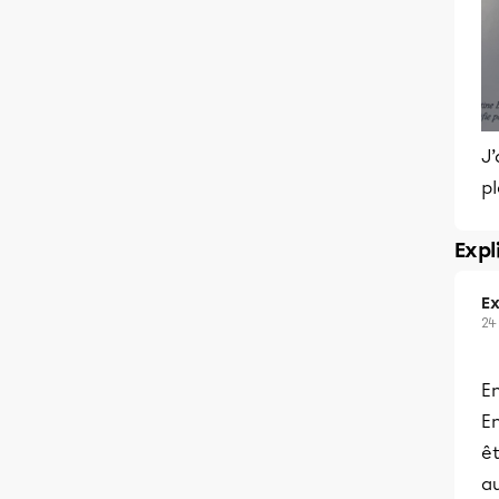
J’
pl
Expl
Ex
24
En
En
ê
au