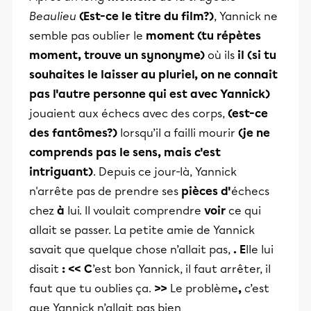
Beaulieu
(Est-ce le titre du film?)
, Yannick ne
semble pas oublier le
moment (tu répètes
moment, trouve un synonyme)
où ils
il
(si tu
souhaites le laisser au pluriel, on ne connait
pas l'autre personne qui est avec Yannick)
jouaient aux échecs avec des corps,
(est-ce
des fantômes?)
lorsqu’il a failli mourir
(je ne
comprends pas le sens, mais c'est
intriguant)
. Depuis ce jour-là, Yannick
n'arrête pas de prendre ses
pièces d'
échecs
chez
à
lui. Il voulait comprendre
voir
ce qui
allait se passer. La petite amie de Yannick
savait que quelque chose n’allait pas,
. E
lle lui
disait
: << C
’est bon Yannick, il faut arrêter, il
faut que tu oublies ça.
>>
Le problème
,
c’est
que Yannick n’allait pas bien