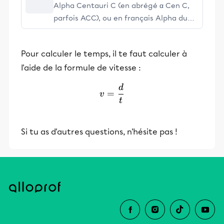
Alpha Centauri C (en abrégé α Cen C,
parfois ACC), ou en français Alpha du
Centaure C, est le système planétaire
le plus proche du système solaire au
Pour calculer le temps, il te faut calculer à
sein de la Voie lactée. Il se situe à
l'aide de la formule de vitesse :
4,244 années-lumière[1] du Soleil (et
donc de la Terre) dans la constellation
d
v=\frac{d}{t}
=
du Centaure.
v
t
Si tu as d'autres questions, n'hésite pas !