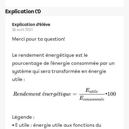
Explication (1)
Explication d’élève
26 avril 2021
Merci pour ta question!
Le rendement énergétique est le
pourcentage de l'énergie consommée par un
système qui sera transformée en énergie
utile :
E
Rendement\:énergétique=
u
t
i
l
e
ˊ
ˊ
=
•100
R
e
n
d
e
m
e
n
t
e
n
er
g
e
t
i
q
u
e
E
ˊ
co
n
so
mm
e
e
Légende :
• E utile : énergie utile aux fonctions du