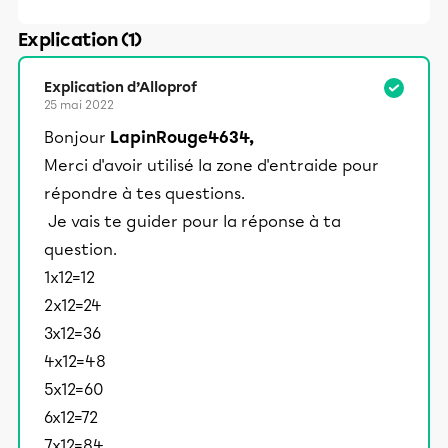
Explication (1)
Explication d’Alloprof
25 mai 2022
Bonjour
LapinRouge4634,
Merci d'avoir utilisé la zone d'entraide pour
répondre à tes questions.
Je vais te guider pour la réponse à ta
question.
1x12=12
2x12=24
3x12=36
4x12=48
5x12=60
6x12=72
7x12=84