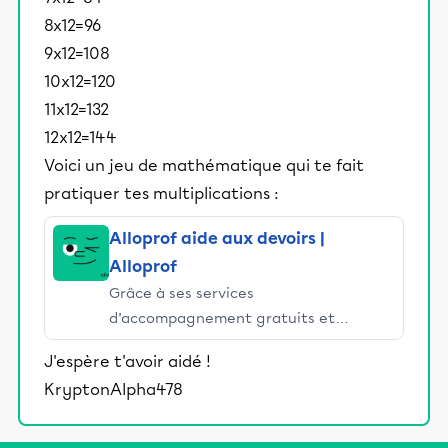
8x12=96
9x12=108
10x12=120
11x12=132
12x12=144
Voici un jeu de mathématique qui te fait
pratiquer tes multiplications :
Alloprof aide aux devoirs |
Alloprof
Grâce à ses services
d’accompagnement gratuits et
stimulants, Alloprof engage les élèves
J'espère t'avoir aidé !
et leurs parents dans la réussite
KryptonAlpha478
éducative.