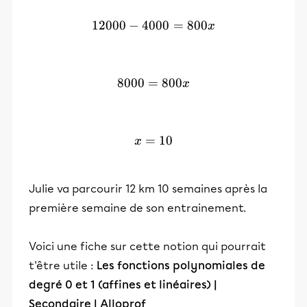
12000
−
4000
12000-4000=800x
=
800
x
8000
=
8000=800x
800
x
=
x=10
10
x
Julie va parcourir 12 km 10 semaines après la
première semaine de son entrainement.
Voici une fiche sur cette notion qui pourrait
t'être utile :
Les fonctions polynomiales de
degré 0 et 1 (affines et linéaires) |
Secondaire | Alloprof