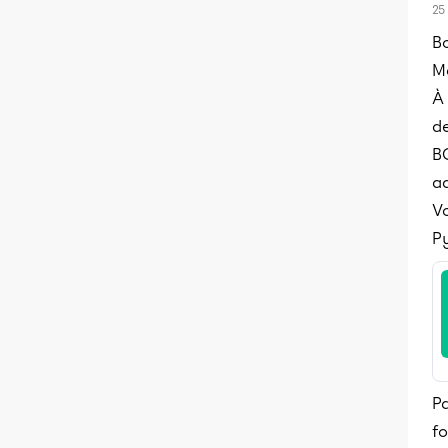
25
B
Me
À 
d
B
a
Vo
P
Pa
fo