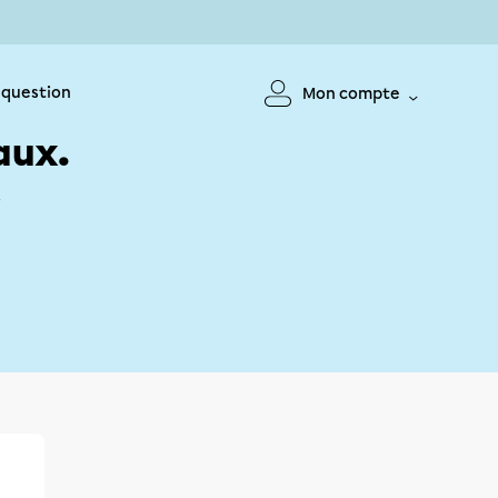
 question
Mon compte
aux.
!