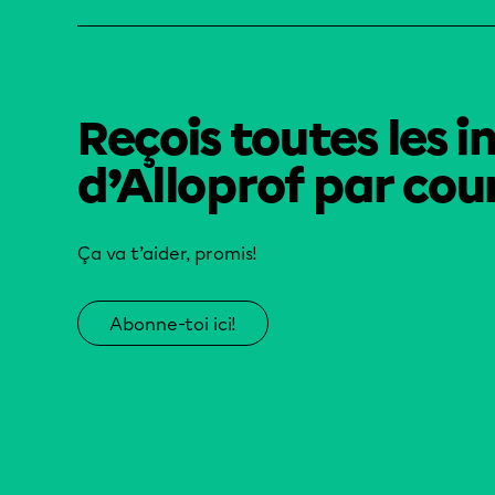
Reçois toutes les i
d’Alloprof par cour
Ça va t’aider, promis!
Abonne-toi ici!