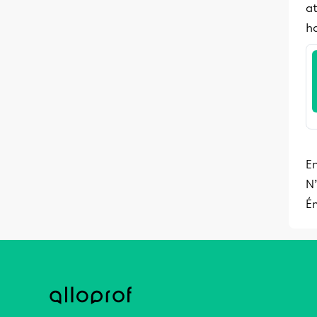
a
ha
E
N’
Ém