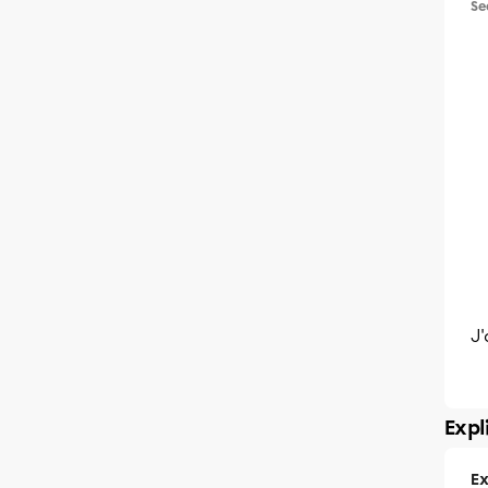
Se
J'
Expl
Ex