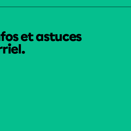
nfos et astuces
riel.