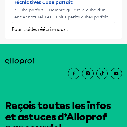
récréatives Cube parfait
° Cube parfait. – Nombre qui est le cube d'un
entier naturel. Les 10 plus petits cubes parfaits
sont : 1, 8, 27, 64, 125, 216, 343, 512, 729 et 1000. Le
Pour t'aide, réécris-nous !
terme général de rang n est n3. Voici six
propriétés des cubes parfaits :
Reçois toutes les infos
et astuces d’Alloprof