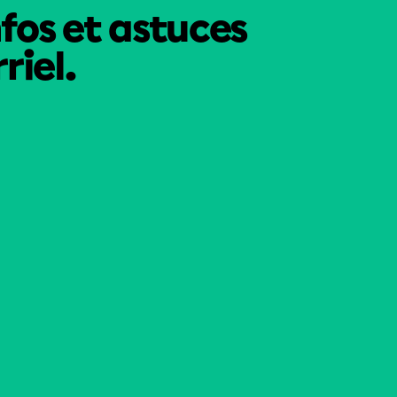
nfos et astuces
riel.