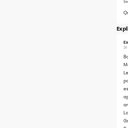
Se
Q
Expl
Ex
26
B
Me
L
p
es
a
a
La
(b