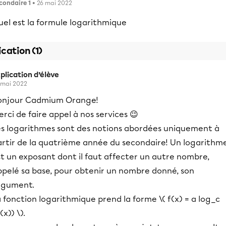
condaire 1
• 26 mai 2022
uel est la formule logarithmique
ication (1)
plication d’élève
 mai 2022
onjour Cadmium Orange!
rci de faire appel à nos services 😉
es logarithmes sont des notions abordées uniquement à
artir de la quatrième année du secondaire! Un logarithm
t un exposant dont il faut affecter un autre nombre,
ppelé sa base, pour obtenir un nombre donné, son
rgument.
 fonction logarithmique prend la forme \( f(x) = a log_c
(x)) \).