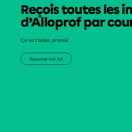
Reçois toutes les i
d’Alloprof par cour
Ça va t’aider, promis!
Abonne-toi ici!