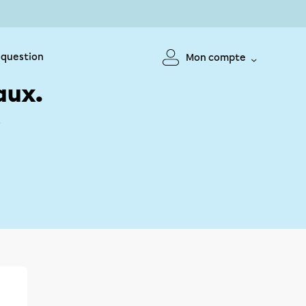
 question
Mon compte
aux.
!