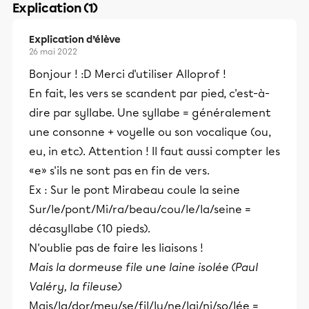
Explication (1)
Explication d’élève
26 mai 2022
Bonjour ! :D Merci d'utiliser Alloprof !
En fait, les vers se scandent par pied, c'est-à-
dire par syllabe. Une syllabe = généralement
une consonne + voyelle ou son vocalique (ou,
eu, in etc). Attention ! Il faut aussi compter les
«e» s'ils ne sont pas en fin de vers.
Ex : Sur le pont Mirabeau coule la seine
Sur/le/pont/Mi/ra/beau/cou/le/la/seine =
décasyllabe (10 pieds).
N'oublie pas de faire les liaisons !
Mais la dormeuse file une laine isolée (Paul
Valéry, la fileuse)
Mais/la/dor/meu/se/fil/lu/ne/lai/ni/so/lée =