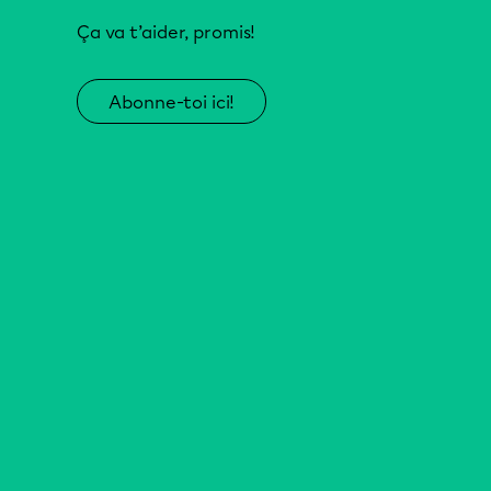
Ça va t’aider, promis!
Abonne-toi ici!