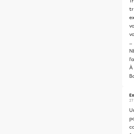
Tr
tr
ex
vo
vo
...
Nb
l'
À 
B
Ex
27
U
pa
ca