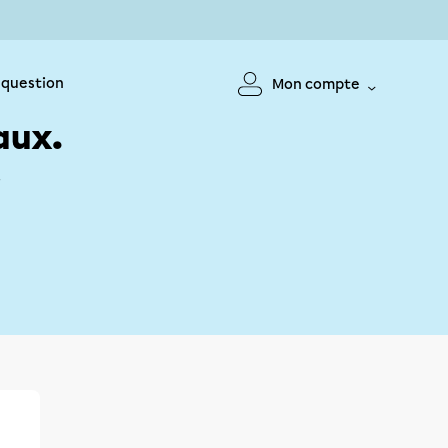
 question
Mon compte
aux.
!