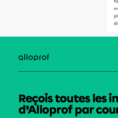
fa
m/
pl
di
Reçois toutes les i
d’Alloprof par cour