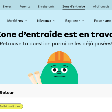
Élèves
Parents
Enseignants
Zone d’entraide
Allofrançais
Matières
Niveaux
Explorer
Poser une
Zone d’entraide est en trav
Retrouve ta question parmi celles déjà posées
Retour
Mathématiques