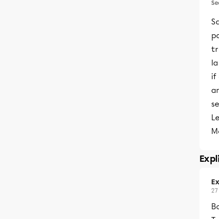
Se
Sa
p
t
la
if
an
s
Le
M
Expl
Ex
27
Bo