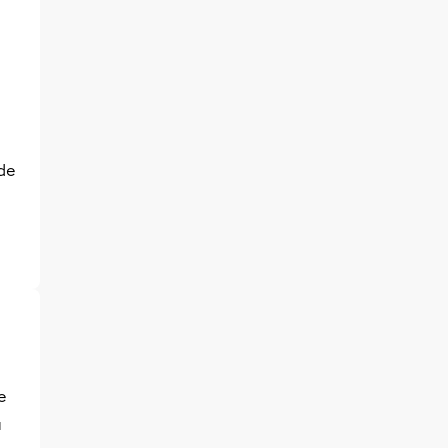
 de
e
u