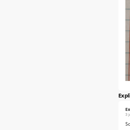
Expl
Ex
3 
Sa