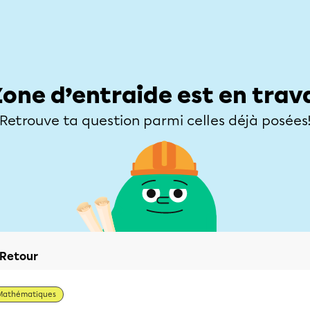
Élèves
Parents
Enseignants
Zone d’entraide
Allofrançais
Matières
Niveaux
Explorer
Poser une
Zone d’entraide est en trav
Retrouve ta question parmi celles déjà posées
Retour
Mathématiques