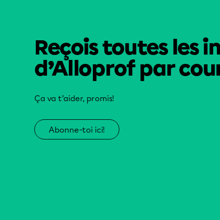
Reçois toutes les i
d’Alloprof par cour
Ça va t’aider, promis!
Abonne-toi ici!