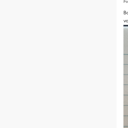
Po
Bo
vo