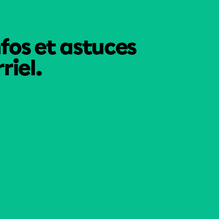
nfos et astuces
riel.