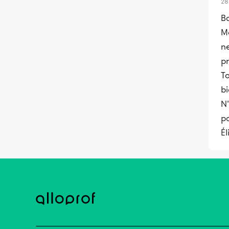
28
Bo
Me
n
pr
To
b
N'
p
Él