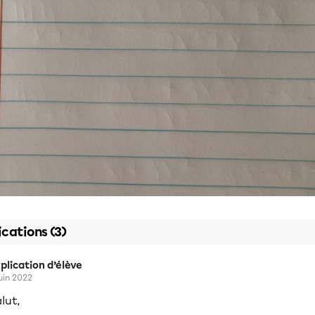
ications (3)
plication d’élève
juin 2022
lut,