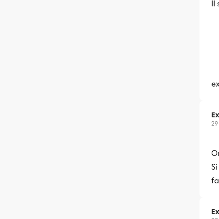
Il
ex
Ex
29
On
Si
fa
Ex