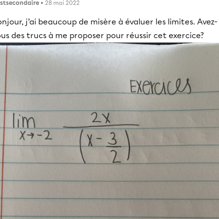
stsecondaire
• 28 mai 2022
njour, j’ai beaucoup de misère à évaluer les limites. Avez-
us des trucs à me proposer pour réussir cet exercice?