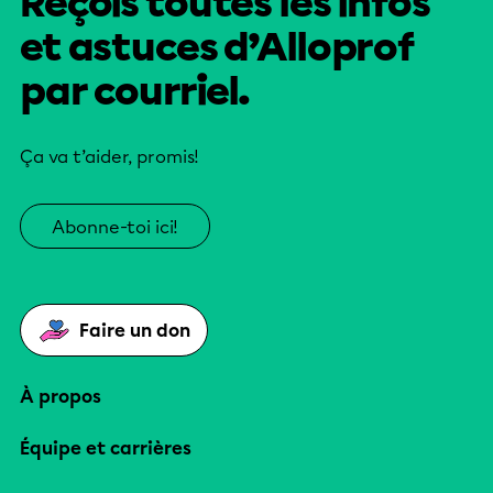
Reçois toutes les infos
et astuces d’Alloprof
par courriel.
Ça va t’aider, promis!
Abonne-toi ici!
Faire un don
À propos
Équipe et carrières