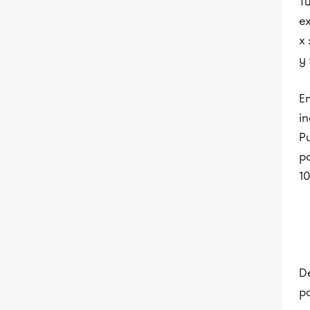
Tu
ex
x 
y 
En
i
Pu
p
10
De
po