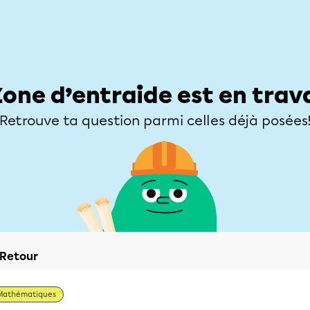
Élèves
Parents
Enseignants
Zone d’entraide
Allofrançais
Matières
Niveaux
Explorer
Poser une
Zone d’entraide est en trav
Retrouve ta question parmi celles déjà posées
Retour
Mathématiques