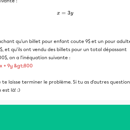
ivante :
=
x = 3y
3
x
y
chant qu'un billet pour enfant coute 9$ et un pour adult
$, et qu'ils ont vendu des billets pour un total dépassant
0$, on a l'inéquation suivante :
5x + 9y &gt;800
 te laisse terminer le problème. Si tu as d'autres question
 est là! :)