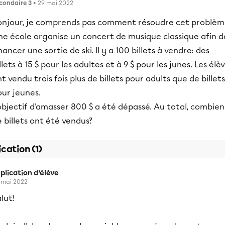
condaire 3
• 29 mai 2022
onjour, je comprends pas comment résoudre cet problèm
ne école organise un concert de musique classique afin d
nancer une sortie de ski. Il y a 100 billets à vendre: des
llets à 15 $ pour les adultes et à 9 $ pour les junes. Les élè
t vendu trois fois plus de billets pour adults que de billets
our jeunes.
objectif d'amasser 800 $ a été dépassé. Au total, combien
 billets ont été vendus?
ication (1)
plication d’élève
 mai 2022
lut!