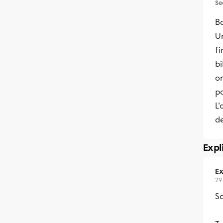
Se
B
U
fi
bi
on
p
L'
de
Expl
Ex
29
Sa