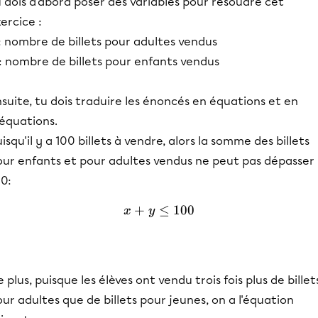
 dois d'abord poser des variables pour résoudre cet
ercice :
: nombre de billets pour adultes vendus
: nombre de billets pour enfants vendus
suite, tu dois traduire les énoncés en équations et en
néquations.
isqu'il y a 100 billets à vendre, alors la somme des billets
our enfants et pour adultes vendus ne peut pas dépasser
0:
+
≤
x + y ≤100
100
x
y
 plus, puisque les élèves ont vendu trois fois plus de billet
ur adultes que de billets pour jeunes, on a l'équation