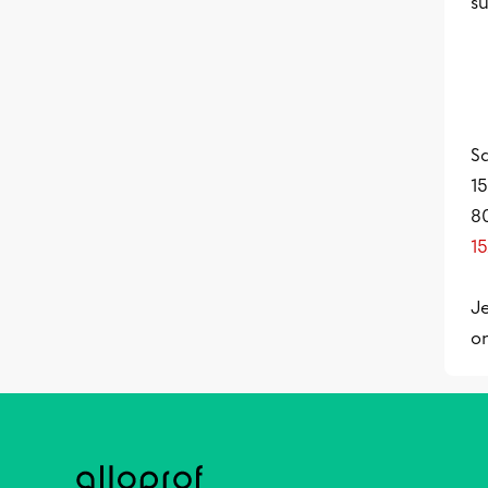
su
Sa
15
80
1
Je
on