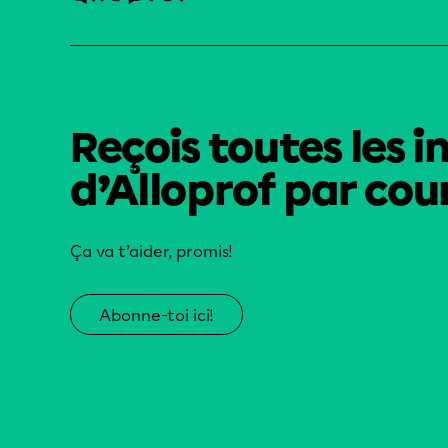
Reçois toutes les i
d’Alloprof par cour
Ça va t’aider, promis!
Abonne-toi ici!