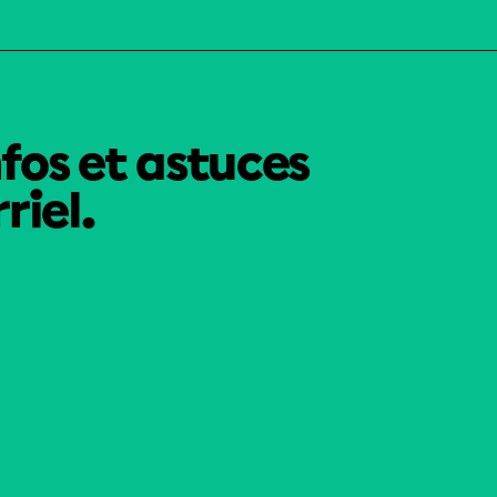
nfos et astuces
riel.