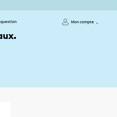
 question
Mon compte
aux.
!