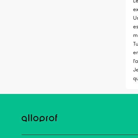
Le
ex
Un
es
m
Tu
e
l'
Je
qu