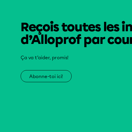
Reçois toutes les i
d’Alloprof par cour
Ça va t’aider, promis!
Abonne-toi ici!