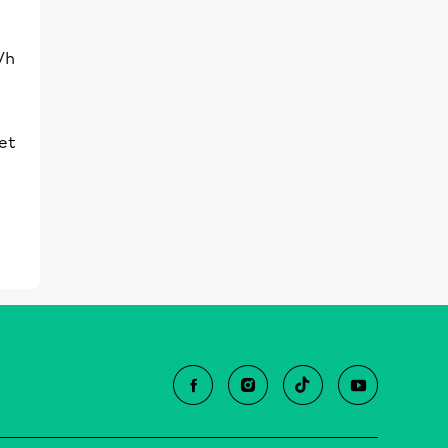
/h
 et