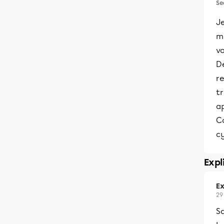
Se
Je
mi
vo
De
re
tr
ap
Co
cy
Expl
Ex
29
Sa