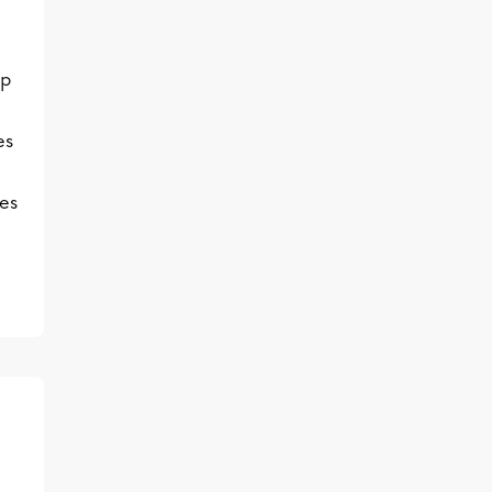
vp
es
tes