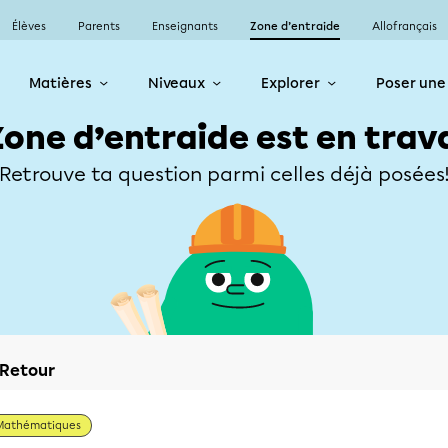
Élèves
Parents
Enseignants
Zone d’entraide
Allofrançais
Matières
Niveaux
Explorer
Poser une
Zone d’entraide est en trav
Retrouve ta question parmi celles déjà posées
Retour
Mathématiques