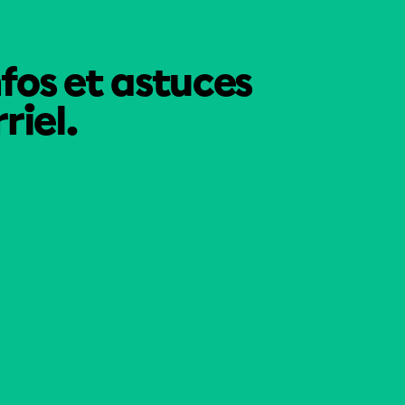
nfos et astuces
riel.