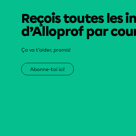
Reçois toutes les i
d’Alloprof par cour
Ça va t’aider, promis!
Abonne-toi ici!