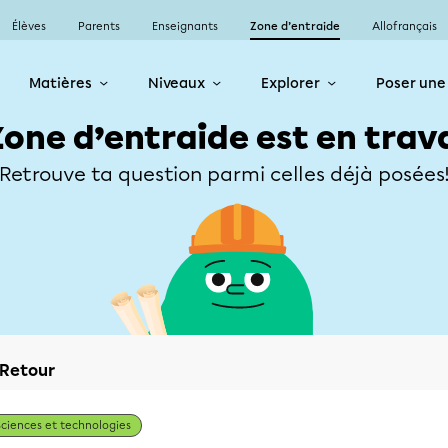
Élèves
Parents
Enseignants
Zone d’entraide
Allofrançais
Matières
Niveaux
Explorer
Poser une
Zone d’entraide est en trav
Retrouve ta question parmi celles déjà posées
Retour
Sciences et technologies