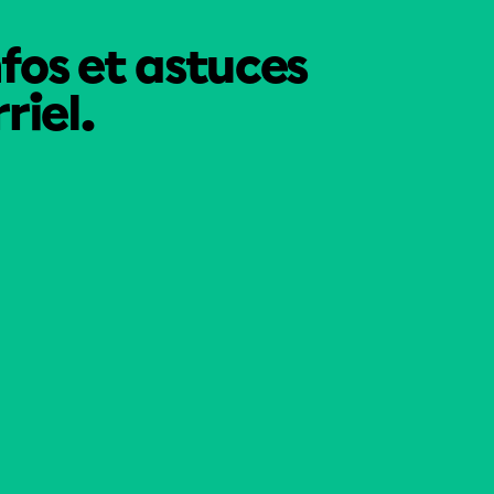
nfos et astuces
riel.