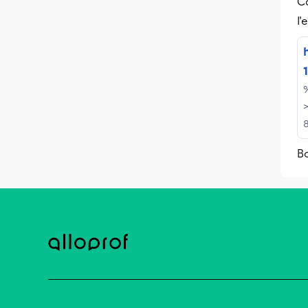
C
l'
%
h
Bo
e
b