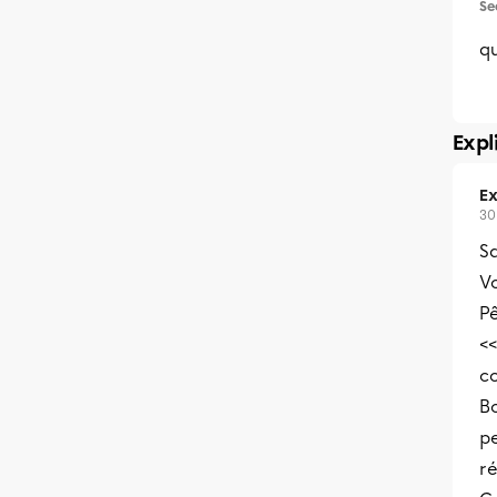
Se
qu
Expl
Ex
30
Sa
Vo
P
<
co
B
pe
ré