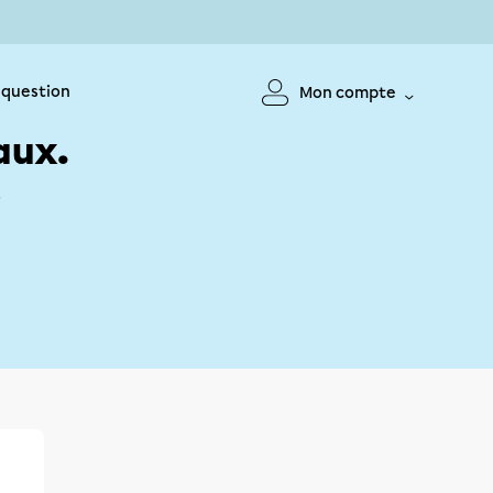
 question
Mon compte
aux.
!