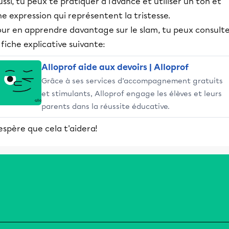
ssi, tu peux te pratiquer à l'avance et utiliser un ton et
e expression qui représentent la tristesse.
our en apprendre davantage sur le slam, tu peux consult
 fiche explicative suivante:
Alloprof aide aux devoirs | Alloprof
Grâce à ses services d’accompagnement gratuits
et stimulants, Alloprof engage les élèves et leurs
parents dans la réussite éducative.
espère que cela t'aidera!