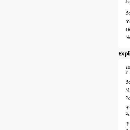
Se
Bo
m
sé
l’
Expl
Ex
31
B
Me
P
qu
Pa
qu