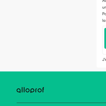
Au
un
P
la
J'