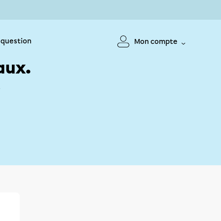
 question
Mon compte
aux.
!