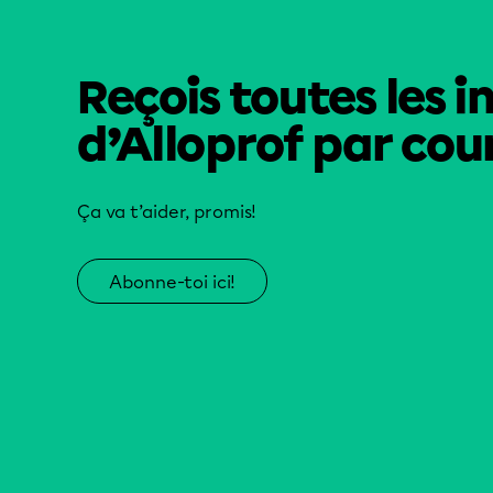
Reçois toutes les i
d’Alloprof par cour
Ça va t’aider, promis!
Abonne-toi ici!