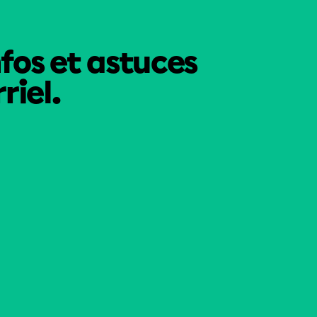
nfos et astuces
riel.