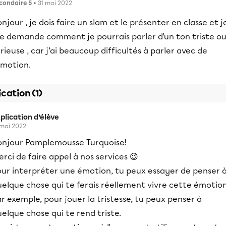
condaire 5
• 31 mai 2022
njour , je dois faire un slam et le présenter en classe et j
e demande comment je pourrais parler d’un ton triste o
rieuse , car j’ai beaucoup difficultés à parler avec de
émotion.
ication (1)
plication d’élève
 mai 2022
onjour Pamplemousse Turquoise!
rci de faire appel à nos services 😉
our interpréter une émotion, tu peux essayer de penser 
elque chose qui te ferais réellement vivre cette émotion
r exemple, pour jouer la tristesse, tu peux penser à
elque chose qui te rend triste.