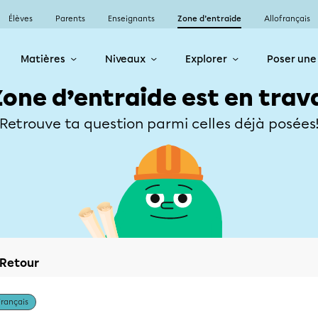
Élèves
Parents
Enseignants
Zone d’entraide
Allofrançais
Matières
Niveaux
Explorer
Poser une
Zone d’entraide est en trav
Retrouve ta question parmi celles déjà posées
Retour
Français