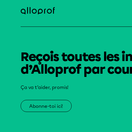
Reçois toutes les i
d’Alloprof par cour
Ça va t’aider, promis!
Abonne-toi ici!