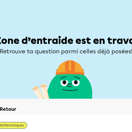
Élèves
Parents
Enseignants
Zone d’entraide
Allofrançais
Matières
Niveaux
Explorer
Poser une
Zone d’entraide est en trav
Retrouve ta question parmi celles déjà posées
Retour
Mathématiques