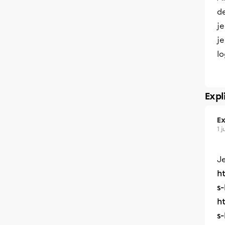
de
je
je
lo
Expl
Ex
1 
Je
h
s
h
s