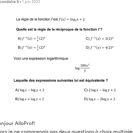
condaire 5
• 1 juin 2022
njour AlloProf!
ors je ne comprenais pas deux questions à choix multiple