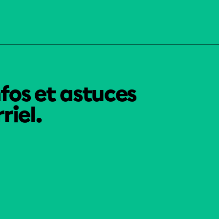
nfos et astuces
riel.