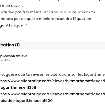
 mon devoir..
 n’arrive pas à la même réciproque que ceux inscrits
 ne sais pas de quelle manière résoudre l’équation
garithmique ..?
ication (1)
plication d’élève
juin 2022
 suggère que tu révises les opérations sur les logarithme
ttps://www.alloprof.qc.ca/fr/eleves/bv/mathematiques/
-logarithmes-m1358
ttps://www.alloprof.qc.ca/fr/eleves/bv/mathematiques/
-lois-des-logarithmes-m1500