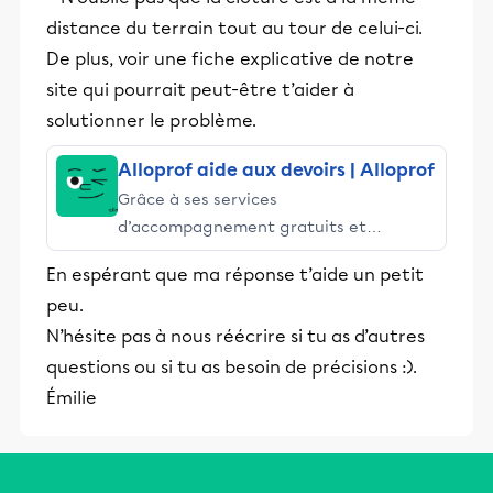
distance du terrain tout au tour de celui-ci.
De plus, voir une fiche explicative de notre
site qui pourrait peut-être t’aider à
solutionner le problème.
Alloprof aide aux devoirs | Alloprof
Grâce à ses services
d’accompagnement gratuits et
stimulants, Alloprof engage les élèves
En espérant que ma réponse t’aide un petit
et leurs parents dans la réussite
peu.
éducative.
N’hésite pas à nous réécrire si tu as d’autres
questions ou si tu as besoin de précisions :).
Émilie