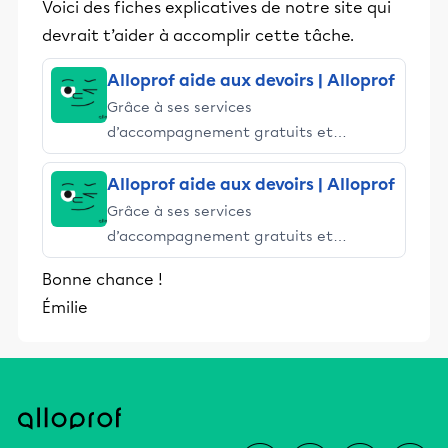
Voici des fiches explicatives de notre site qui
devrait t’aider à accomplir cette tâche.
Alloprof aide aux devoirs | Alloprof
Grâce à ses services
d’accompagnement gratuits et
stimulants, Alloprof engage les élèves
et leurs parents dans la réussite
Alloprof aide aux devoirs | Alloprof
éducative.
Grâce à ses services
d’accompagnement gratuits et
stimulants, Alloprof engage les élèves
Bonne chance !
et leurs parents dans la réussite
Émilie
éducative.