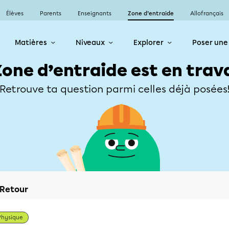
Élèves
Parents
Enseignants
Zone d’entraide
Allofrançais
Matières
Niveaux
Explorer
Poser une
Zone d’entraide est en trav
Retrouve ta question parmi celles déjà posées
Retour
Physique