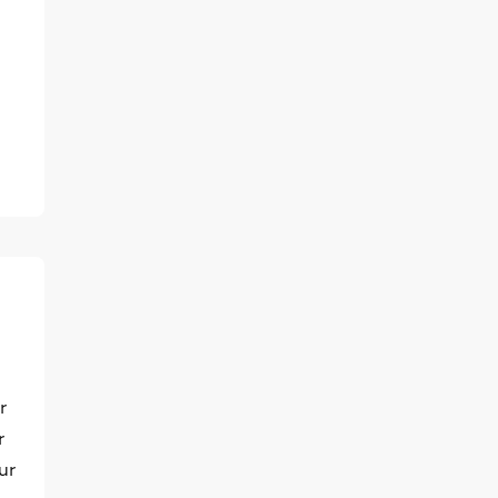
r
r
ur