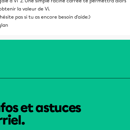
ale à Vi^2. Une simple racine carrée te permettra alors
obtenir la valeur de Vi.
hésite pas si tu as encore besoin d'aide:)
ylan
nfos et astuces
riel.