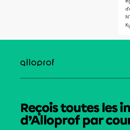
ég
d'
N'
K
Reçois toutes les i
d’Alloprof par cour