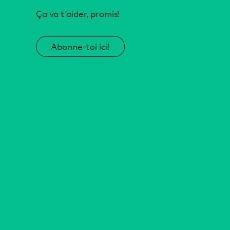
Ça va t’aider, promis!
Abonne-toi ici!