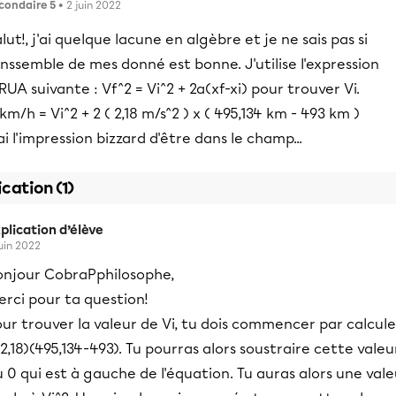
condaire 5
• 2 juin 2022
lut!, j'ai quelque lacune en algèbre et je ne sais pas si
enssemble de mes donné est bonne. J'utilise l'expression
UA suivante : Vf^2 = Vi^2 + 2a(xf-xi) pour trouver Vi.
km/h = Vi^2 + 2 ( 2,18 m/s^2 ) x ( 495,134 km - 493 km )
ai l'impression bizzard d'être dans le champ...
ication (1)
plication d’élève
juin 2022
onjour CobraPphilosophe,
rci pour ta question!
ur trouver la valeur de Vi, tu dois commencer par calcule
2,18)(495,134-493). Tu pourras alors soustraire cette valeu
 0 qui est à gauche de l'équation. Tu auras alors une vale