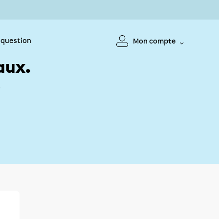
 question
Mon compte
aux.
!