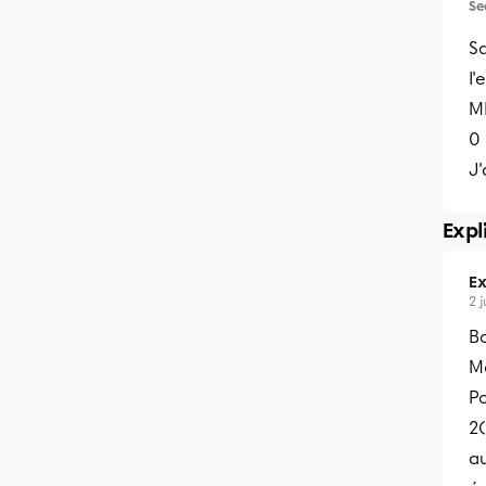
Se
Sa
l'
MR
0 
J'
Expl
Ex
2 
B
Me
Po
2(
au