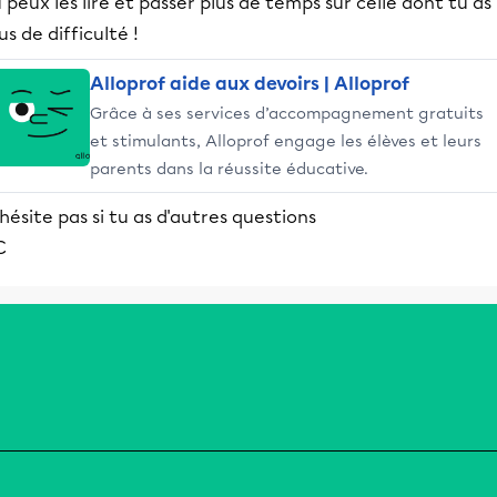
 peux les lire et passer plus de temps sur celle dont tu as
us de difficulté !
Alloprof aide aux devoirs | Alloprof
Grâce à ses services d’accompagnement gratuits
et stimulants, Alloprof engage les élèves et leurs
parents dans la réussite éducative.
hésite pas si tu as d'autres questions
C