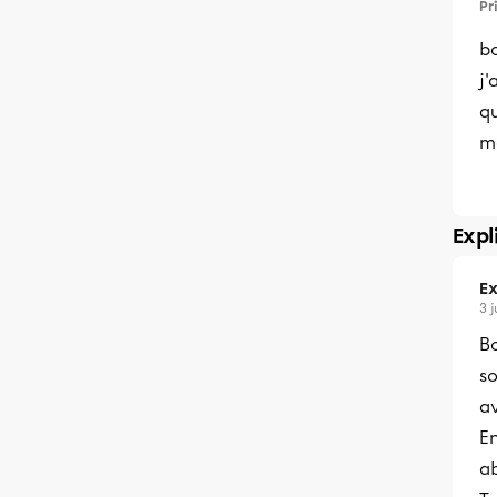
Pr
b
j
qu
m
Expl
Ex
3 
Bo
so
a
En
a