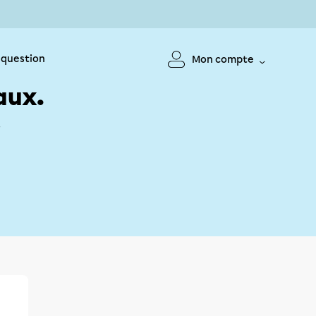
 question
Mon compte
aux.
!