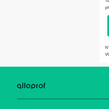
Tu
pl
N'
V