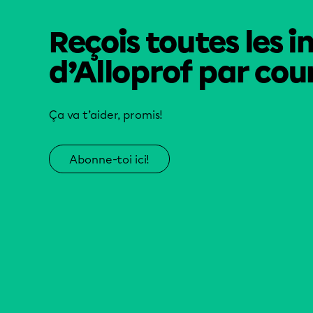
Reçois toutes les i
d’Alloprof par cour
Ça va t’aider, promis!
Abonne-toi ici!