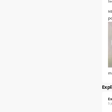
Se
sa
po
m
Expl
Ex
5 