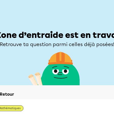
Élèves
Parents
Enseignants
Zone d’entraide
Allofrançais
Matières
Niveaux
Explorer
Poser une
Zone d’entraide est en trav
Retrouve ta question parmi celles déjà posées
Retour
Mathématiques