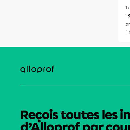
Tu
-8
en
l'
Reçois toutes les i
d’Alloprof par cour