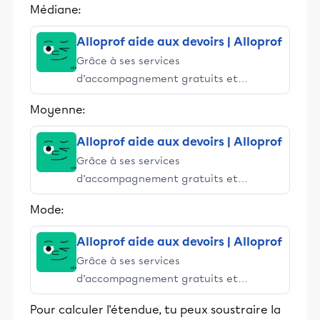
Médiane:
Alloprof aide aux devoirs | Alloprof
Grâce à ses services
d’accompagnement gratuits et
stimulants, Alloprof engage les élèves
Moyenne:
et leurs parents dans la réussite
éducative.
Alloprof aide aux devoirs | Alloprof
Grâce à ses services
d’accompagnement gratuits et
stimulants, Alloprof engage les élèves
Mode:
et leurs parents dans la réussite
éducative.
Alloprof aide aux devoirs | Alloprof
Grâce à ses services
d’accompagnement gratuits et
stimulants, Alloprof engage les élèves
Pour calculer l'étendue, tu peux soustraire la
et leurs parents dans la réussite