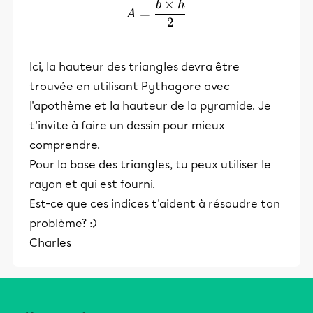
×
b
h
A = \frac{b \times h}{2}
=
A
2
Ici, la hauteur des triangles devra être
trouvée en utilisant Pythagore avec
l'apothème et la hauteur de la pyramide. Je
t'invite à faire un dessin pour mieux
comprendre.
Pour la base des triangles, tu peux utiliser le
rayon et qui est fourni.
Est-ce que ces indices t'aident à résoudre ton
problème? :)
Charles