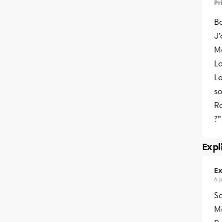
Pr
Bo
J’
Me
Lo
L
so
R
?”
Expl
Ex
6 
Sa
Me