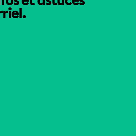
nfos et astuces
riel.