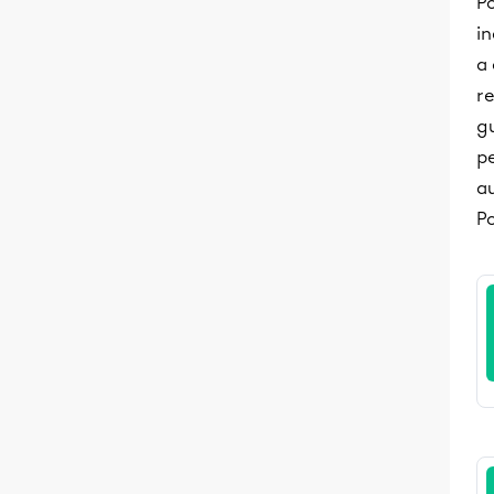
P
in
a 
re
gu
p
a
Po