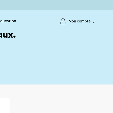
 question
Mon compte
aux.
!