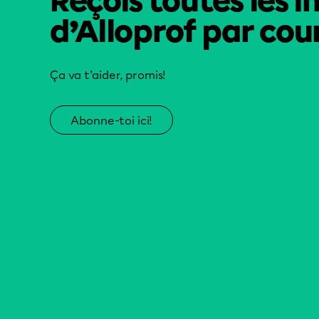
Reçois toutes les i
d’Alloprof par cour
Ça va t’aider, promis!
Abonne-toi ici!