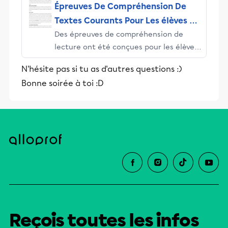
Épreuves De Compréhension De
Textes Courants Pour Les élèves De
Des épreuves de compréhension de
La 4e Année - ADEL
lecture ont été conçues pour les élèves
de la 4e année dans le cadre d’un projet
N'hésite pas si tu as d'autres questions :)
de recherche sur l’enseignement de
Bonne soirée à toi :D
stratégies de lecture de textes
courants.
Reçois toutes les infos