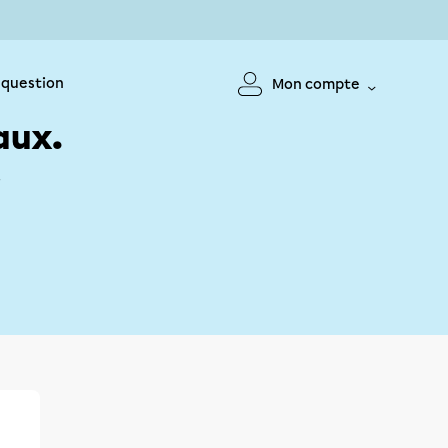
 question
Mon compte
aux.
!