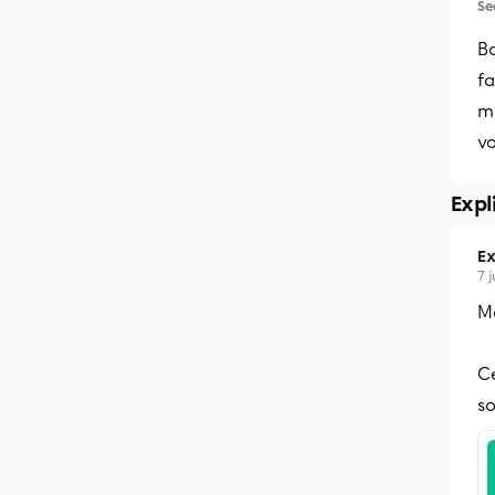
Se
Bo
fa
mu
vo
Expl
Ex
7 
Me
Ce
so