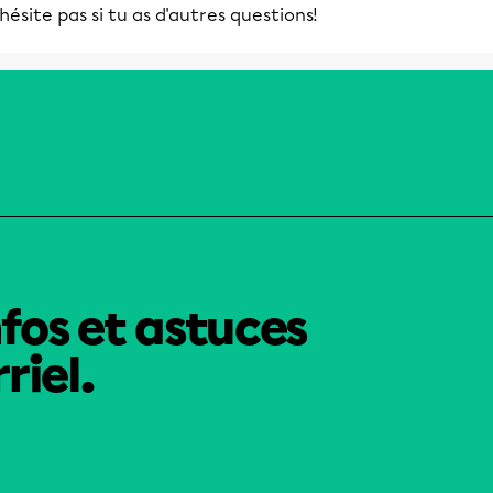
hésite pas si tu as d'autres questions!
nfos et astuces
riel.