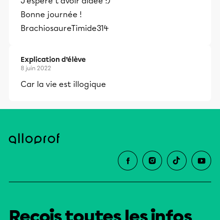
J'espère t'avoir aidée :)
Bonne journée !
BrachiosaureTimide314
Explication d’élève
8 juin 2022
Car la vie est illogique
Reçois toutes les infos