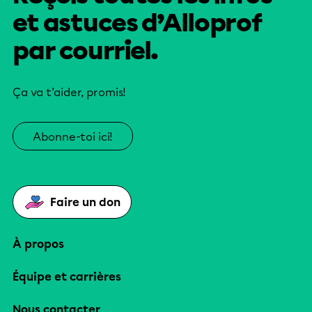
et astuces d’Alloprof
par courriel.
Ça va t’aider, promis!
Abonne-toi ici!
Faire un don
À propos
Équipe et carrières
Nous contacter