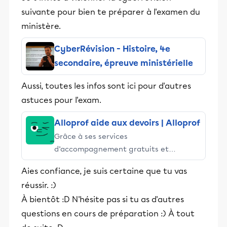
suivante pour bien te préparer à l'examen du
ministère.
CyberRévision - Histoire, 4e
secondaire, épreuve ministérielle
Aussi, toutes les infos sont ici pour d'autres
astuces pour l'exam.
Alloprof aide aux devoirs | Alloprof
Grâce à ses services
d’accompagnement gratuits et
stimulants, Alloprof engage les élèves
Aies confiance, je suis certaine que tu vas
et leurs parents dans la réussite
réussir. :)
éducative.
À bientôt :D N'hésite pas si tu as d'autres
questions en cours de préparation :) À tout