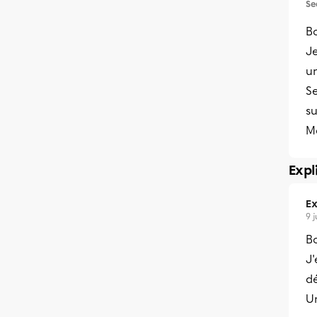
Se
Bo
Je
u
Se
su
M
Expl
Ex
9 
B
J
d
Un