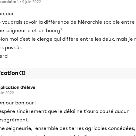
condaire 1
• 9 juin 2022
njour,
 voudrais savoir la différence de hiérarchie sociale entre
ne seigneurie et un bourg?
lon moi c'est le clergé qui diffère entre les deux, mais je 
is pas sûr.
erci
ication (1)
plication d’élève
juin 2022
onjour bonjour !
'espère sincèrement que le délai ne t'aura causé aucun
ésagrément.
e seigneurie, l'ensemble des terres agricoles concédées,