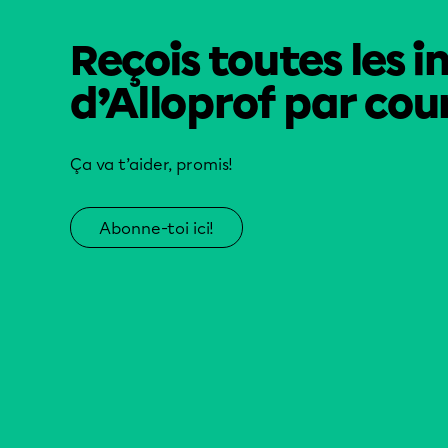
Reçois toutes les i
d’Alloprof par cour
Ça va t’aider, promis!
Abonne-toi ici!