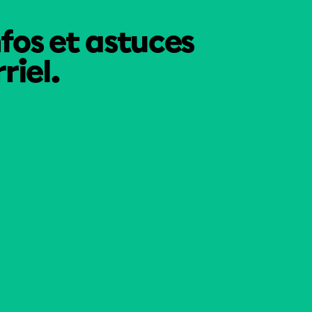
nfos et astuces
riel.