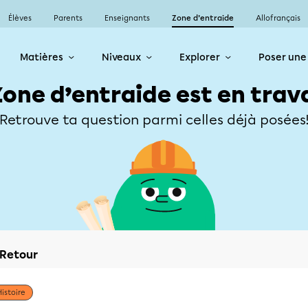
Élèves
Parents
Enseignants
Zone d’entraide
Allofrançais
Matières
Niveaux
Explorer
Poser une
Zone d’entraide est en trav
Retrouve ta question parmi celles déjà posées
Retour
Histoire