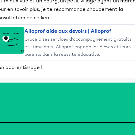
t mieux vue qu'un bourg, un petit village ayant un march
our en savoir plus, je te recommande chaudement la
nsultation de ce lien :
Alloprof aide aux devoirs | Alloprof
Grâce à ses services d’accompagnement gratuits
et stimulants, Alloprof engage les élèves et leurs
parents dans la réussite éducative.
on apprentissage !