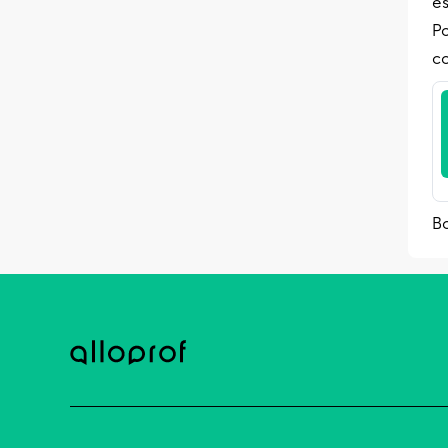
es
P
co
B