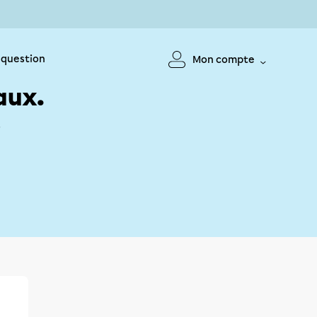
 question
Mon compte
aux.
!