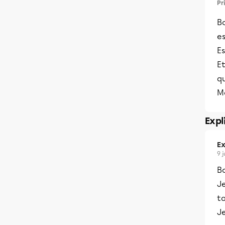
Pr
Bo
e
Es
Et
q
M
Expl
Ex
9 
B
J
ta
J