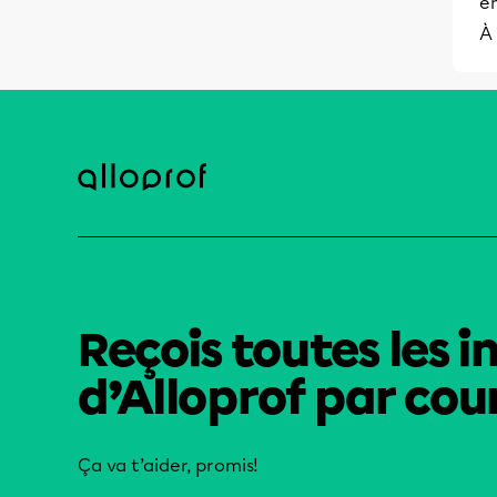
en
À 
Reçois toutes les i
d’Alloprof par cour
Ça va t’aider, promis!