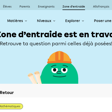
Élèves
Parents
Enseignants
Zone d’entraide
Allofrançais
Matières
Niveaux
Explorer
Poser une
Zone d’entraide est en trav
Retrouve ta question parmi celles déjà posées
Retour
Mathématiques