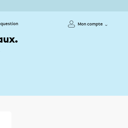
 question
Mon compte
aux.
!