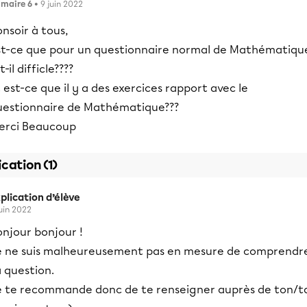
imaire 6
• 9 juin 2022
nsoir à tous,
st-ce que pour un questionnaire normal de Mathématiqu
t-il difficle????
 est-ce que il y a des exercices rapport avec le
uestionnaire de Mathématique???
erci Beaucoup
ication (1)
plication d’élève
juin 2022
onjour bonjour !
e ne suis malheureusement pas en mesure de comprendr
 question.
e te recommande donc de te renseigner auprès de ton/t