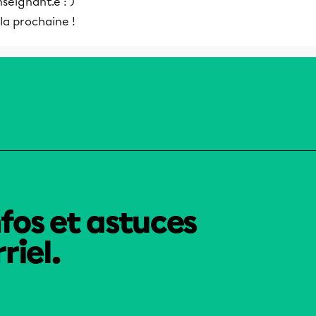
seignant.e : )
la prochaine !
nfos et astuces
riel.