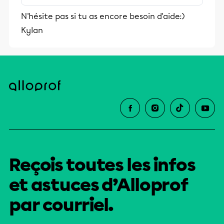
stimulants, Alloprof engage les élèves
N'hésite pas si tu as encore besoin d'aide:)
et leurs parents dans la réussite
Kylan
éducative.
Reçois toutes les infos
et astuces d’Alloprof
par courriel.