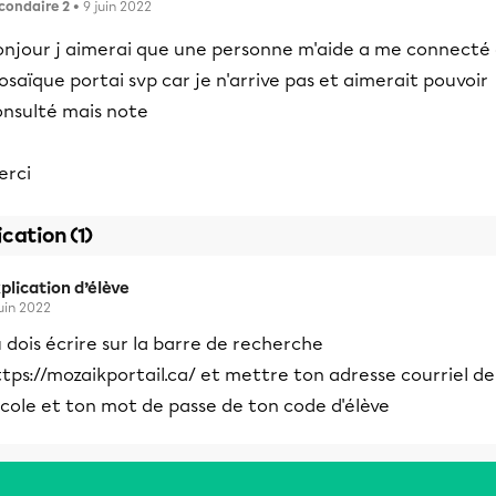
condaire 2
• 9 juin 2022
onjour j aimerai que une personne m'aide a me connecté
saïque portai svp car je n'arrive pas et aimerait pouvoir
onsulté mais note
erci
ication (1)
plication d’élève
juin 2022
 dois écrire sur la barre de recherche
tps://mozaikportail.ca/ et mettre ton adresse courriel de
école et ton mot de passe de ton code d'élève