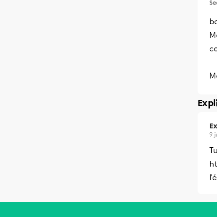
Se
b
Mo
c
M
Expl
Ex
9 
Tu
ht
l'