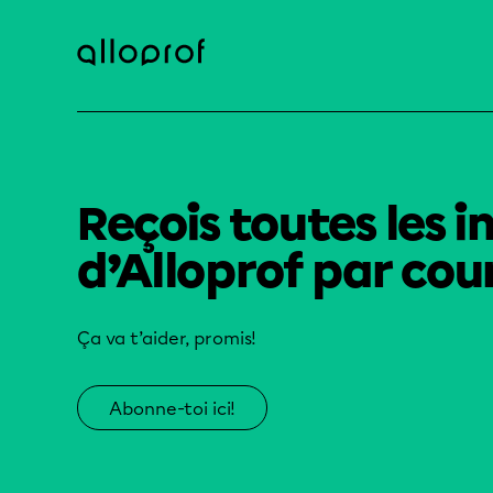
Reçois toutes les i
d’Alloprof par cour
Ça va t’aider, promis!
Abonne-toi ici!