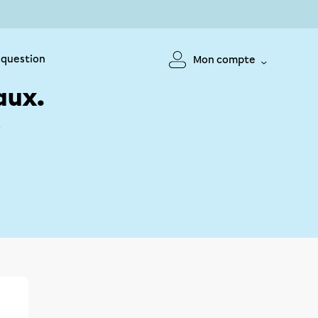
 question
Mon compte
aux.
!