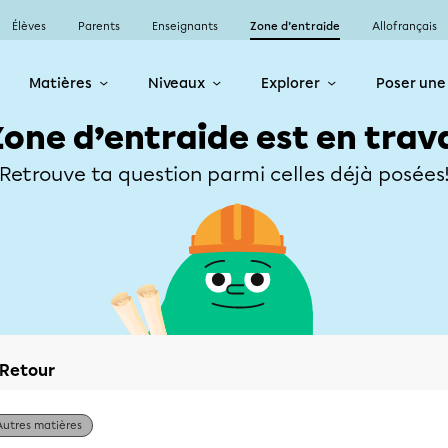
Élèves
Parents
Enseignants
Zone d’entraide
Allofrançais
Matières
Niveaux
Explorer
Poser une
Zone d’entraide est en trav
Retrouve ta question parmi celles déjà posées
Retour
Autres matières