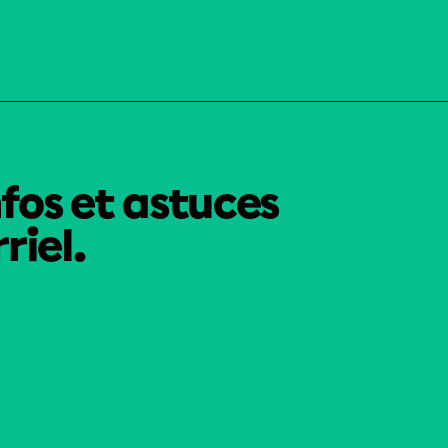
nfos et astuces
riel.