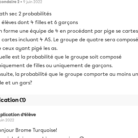
condaire 2
• 9 juin 2022
th sec 2 probabilités
 élèves dont 4 filles et 6 garçons
n forme une équipe de 4 en procédant par pige se cartes
0 cartes incluant 4 AS. Le groupe de quatre sera compos
 ceux ayant pigé les as.
elle est la probabilité que le groupe soit composé
niquement de filles ou uniquement de garçons.
nsuite, la probabilité que le groupe comporte au moins u
lle et un gars?
ication (1)
plication d’élève
juin 2022
onjour Brome Turquoise!