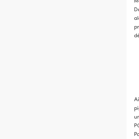
Me
Da
al
pr
dé
Ai
pi
un
P(
Po