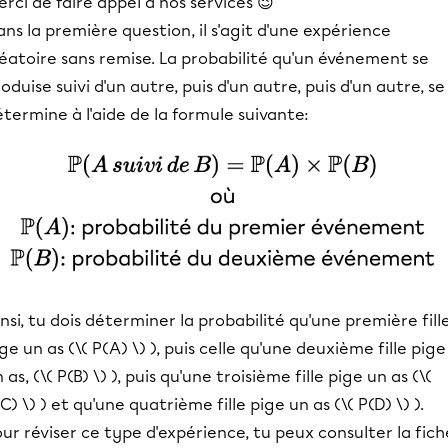
rci de faire appel à nos services 😉
ns la première question, il s'agit d'une expérience
éatoire sans remise. La probabilité qu'un événement se
oduise suivi d'un autre, puis d'un autre, puis d'un autre, se
termine à l'aide de la formule suivante:
nsi, tu dois déterminer la probabilité qu'une première fill
ge un as (\( P(A) \) ), puis celle qu'une deuxième fille pige
 as, (\( P(B) \) ), puis qu'une troisième fille pige un as (\(
C) \) ) et qu'une quatrième fille pige un as (\( P(D) \) ).
ur réviser ce type d'expérience, tu peux consulter la fich