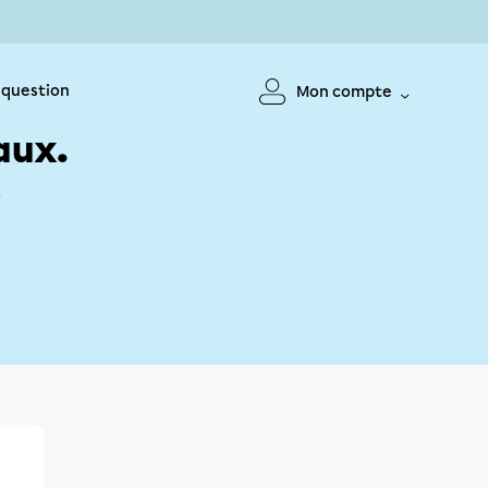
 question
Mon compte
aux.
!