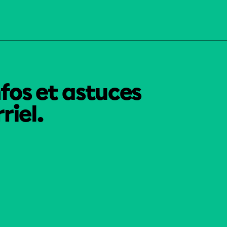
nfos et astuces
riel.