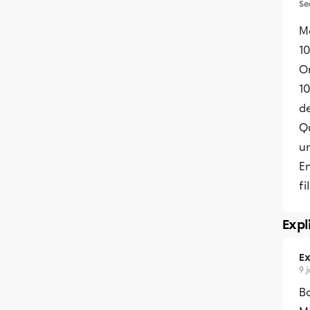
Se
Ma
10
O
1
de
Qu
u
E
fi
Expl
Ex
9 
B