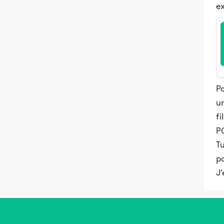
ex
Po
un
fi
P(
Tu
po
J'