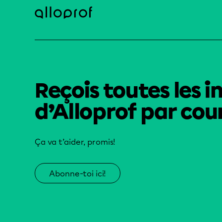
Reçois toutes les i
d’Alloprof par cour
Ça va t’aider, promis!
Abonne-toi ici!