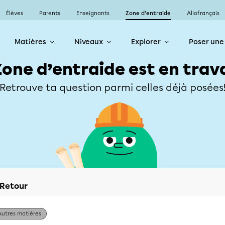
Élèves
Parents
Enseignants
Zone d’entraide
Allofrançais
Matières
Niveaux
Explorer
Poser une
Zone d’entraide est en trav
Retrouve ta question parmi celles déjà posées
Retour
Autres matières