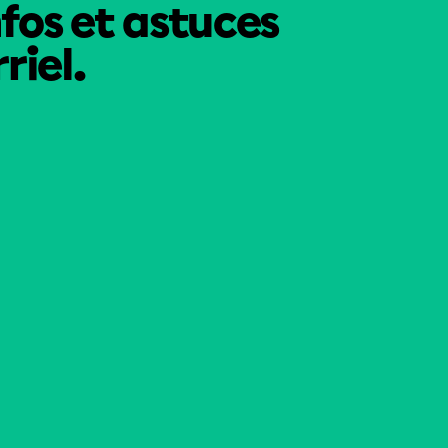
nfos et astuces
riel.