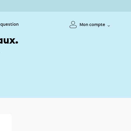
 question
Mon compte
aux.
!