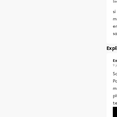
Se
si
ma
en
s
Expl
Ex
9 
Sa
Po
m
pl
te