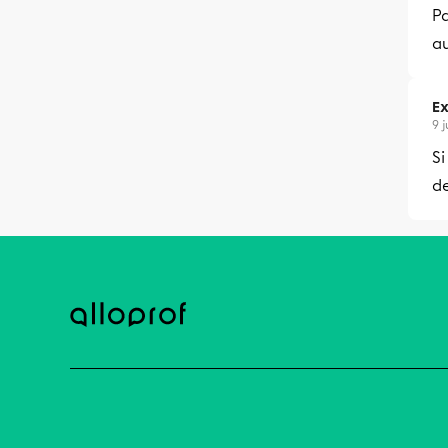
Pa
au
Ex
9 
Si
de