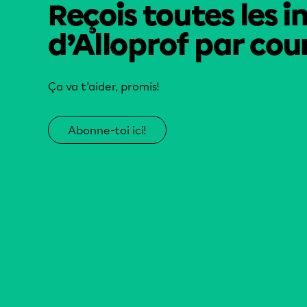
Reçois toutes les i
d’Alloprof par cour
Ça va t’aider, promis!
Abonne-toi ici!